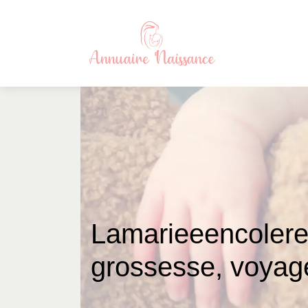
Lamarieeen­cole­r
grossesse, voyag